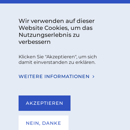
Wir verwenden auf dieser
Website Cookies, um das
Nutzungserlebnis zu
verbessern
Das über Grant Agreement Nr. 101126787 finanzierte
Projekt wird vom Europäischen Kompetenzzentrum
Klicken Sie "Akzeptieren", um sich
für Cybersicherheit unterstützt.
damit einverstanden zu erklären.
Follow us:
WEITERE INFORMATIONEN
Sie haben Fragen oder benötigen weitere
Informationen?
AKZEPTIEREN
KONTAKT
NEIN, DANKE