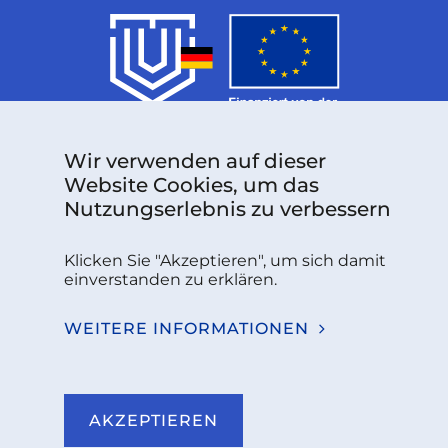
Das über Grant Agreement Nr. 101126787 finanzierte
Wir verwenden auf dieser
Projekt wird vom Europäischen Kompetenzzentrum
für Cybersicherheit unterstützt.
Website Cookies, um das
Follow us:
Nutzungserlebnis zu verbessern
Klicken Sie "Akzeptieren", um sich damit
einverstanden zu erklären.
Sie haben Fragen oder benötigen weitere
Informationen?
WEITERE INFORMATIONEN
KONTAKT
AKZEPTIEREN