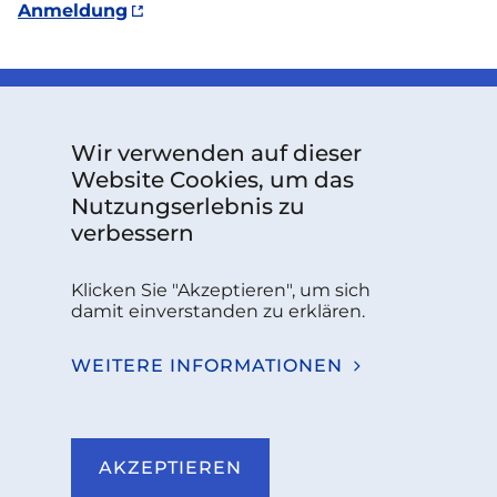
Anmeldung
Wir verwenden auf dieser
Website Cookies, um das
Nutzungserlebnis zu
verbessern
Das über Grant Agreement Nr. 101126787 finanzierte
Projekt wird vom Europäischen Kompetenzzentrum
Klicken Sie "Akzeptieren", um sich
für Cybersicherheit unterstützt.
damit einverstanden zu erklären.
Follow us:
WEITERE INFORMATIONEN
Sie haben Fragen oder benötigen weitere
Informationen?
AKZEPTIEREN