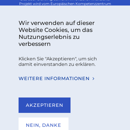
Projekt wird vom Europäischen Kompetenzzentrum
für Cybersicherheit unterstützt.
Follow us:
Wir verwenden auf dieser
Website Cookies, um das
Nutzungserlebnis zu
Sie haben Fragen oder benötigen weitere
verbessern
Informationen?
Klicken Sie "Akzeptieren", um sich
KONTAKT
damit einverstanden zu erklären.
WEITERE INFORMATIONEN
NKCS 2026
IMPRESSUM
AKZEPTIEREN
DATENSCHUTZ
NUTZUNGSBEDINGUNGEN
NEIN, DANKE