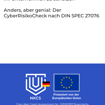
Anders, aber genial: Der
CyberRisikoCheck nach DIN SPEC 27076
Das über Grant Agreement Nr. 101126787 finanzierte