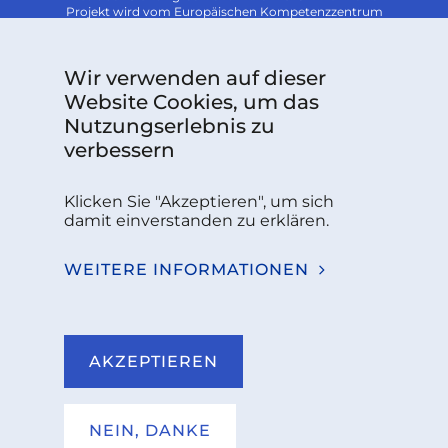
Projekt wird vom Europäischen Kompetenzzentrum
für Cybersicherheit unterstützt.
Follow us:
Wir verwenden auf dieser
Website Cookies, um das
Nutzungserlebnis zu
Sie haben Fragen oder benötigen weitere
verbessern
Informationen?
Klicken Sie "Akzeptieren", um sich
KONTAKT
damit einverstanden zu erklären.
WEITERE INFORMATIONEN
NKCS 2026
IMPRESSUM
AKZEPTIEREN
DATENSCHUTZ
NUTZUNGSBEDINGUNGEN
NEIN, DANKE