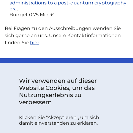
administrations to a post-quantum cryptography
era
,
Budget 0,75 Mio. €
Bei Fragen zu den Ausschreibungen wenden Sie
sich gerne an uns. Unsere Kontaktinformationen
finden Sie
hier
.
Wir verwenden auf dieser
Website Cookies, um das
Nutzungserlebnis zu
verbessern
Das über Grant Agreement Nr. 101126787 finanzierte
Projekt wird vom Europäischen Kompetenzzentrum
Klicken Sie "Akzeptieren", um sich
für Cybersicherheit unterstützt.
damit einverstanden zu erklären.
Follow us: