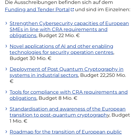
Die Ausschreibungen befinden sich auf dem
Funding and Tender Portal
und sind im Einzelnen:
Strengthen Cybersecurity capacities of European
SMEs in line with CRA requirements and
obligations
, Budget 22 Mio. €
Novel applications of AI and other enabling
technologies for security operation centres
,
Budget 30 Mio. €
Deployment of Post Quantum Cryptography in
systems in industrial sectors
, Budget 22,250 Mio.
€
Tools for compliance with CRA requirements and
obligations
, Budget 8 Mio. €
Standardisation and awareness of the European
transition to post-quantum cryptograph
y, Budget
1 Mio. €
Roadmap for the transition of European public