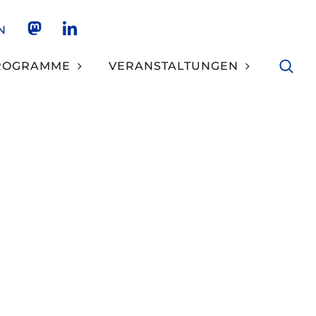
N
NKCS AUF MASTODON
NKCS AUF LINKEDIN
ROGRAMME
VERANSTALTUNGEN