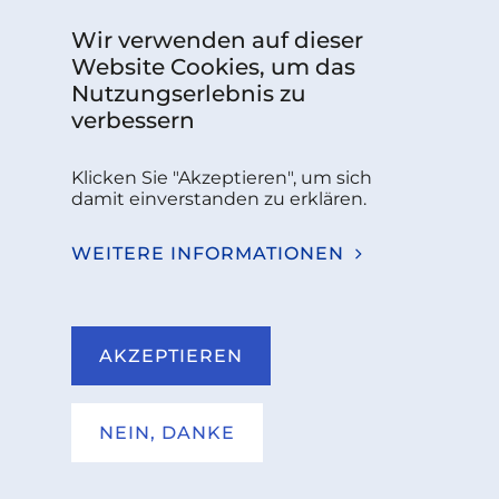
Wir verwenden auf dieser
Website Cookies, um das
Nutzungserlebnis zu
verbessern
Das über Grant Agreement Nr. 101126787 finanzierte
Projekt wird vom Europäischen Kompetenzzentrum
Klicken Sie "Akzeptieren", um sich
für Cybersicherheit unterstützt.
damit einverstanden zu erklären.
Follow us:
WEITERE INFORMATIONEN
Sie haben Fragen oder benötigen weitere
Informationen?
AKZEPTIEREN
KONTAKT
NEIN, DANKE
NKCS 2026