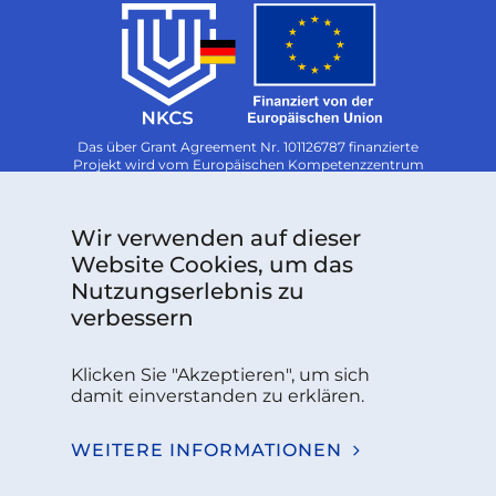
Das über Grant Agreement Nr. 101126787 finanzierte
Projekt wird vom Europäischen Kompetenzzentrum
für Cybersicherheit unterstützt.
Follow us:
Wir verwenden auf dieser
Website Cookies, um das
Nutzungserlebnis zu
Sie haben Fragen oder benötigen weitere
verbessern
Informationen?
Klicken Sie "Akzeptieren", um sich
KONTAKT
damit einverstanden zu erklären.
WEITERE INFORMATIONEN
NKCS 2026