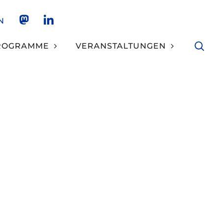
N
NKCS AUF MASTODON
NKCS AUF LINKEDIN
ROGRAMME
VERANSTALTUNGEN