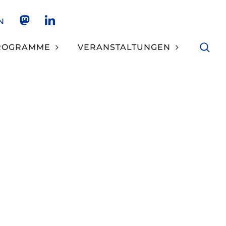
N
NKCS AUF MASTODON
NKCS AUF LINKEDIN
ROGRAMME
VERANSTALTUNGEN