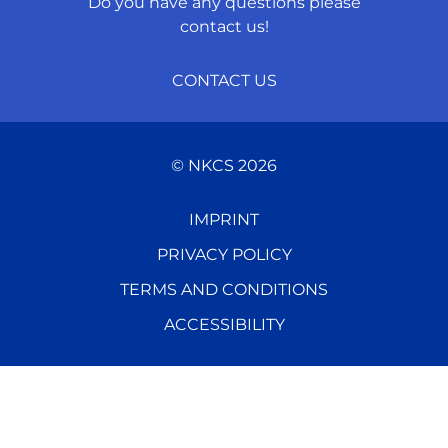
Do you have any questions please
contact us!
CONTACT US
NKCS 2026
IMPRINT
PRIVACY POLICY
TERMS AND CON­DI­TIONS
AC­CES­SI­BIL­I­TY