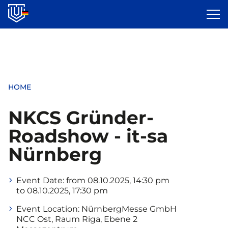
Skip
to
main
content
HOME
NKCS Gründer-
Roadshow - it-sa
Nürnberg
Event Date:
from 08.10.2025, 14:30 pm
to 08.10.2025, 17:30 pm
Event Location:
NürnbergMesse GmbH
NCC Ost, Raum Riga, Ebene 2