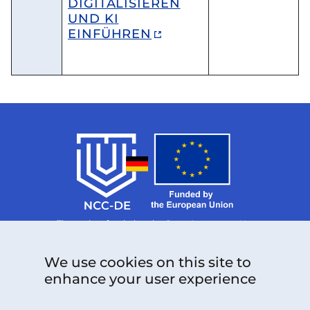
DIGITALISIEREN
UND KI
EINFÜHREN
The project funded under Grant Agreement No.
101126787 is supported by the European Cybersecurity
Competence Centre.
Follow us:
We use cookies on this site to
enhance your user experience